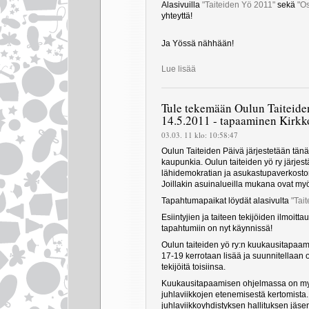
Alasivuilla
"Taiteiden Yö 2011"
sekä
"Os
yhteyttä!
Ja Yössä nähhään!
Lue lisää
Tule tekemään Oulun Taiteide
14.5.2011 - tapaaminen Kirkkot
03.03. 11 klo: 10:58:47
Oulun Taiteiden Päivä järjestetään tän
kaupunkia. Oulun taiteiden yö ry järj
lähidemokratian ja asukastupaverkosto
Joillakin asuinalueilla mukana ovat myös 
Tapahtumapaikat löydät alasivulta
"Tai
Esiintyjien ja taiteen tekijöiden ilmoit
tapahtumiin on nyt käynnissä!
Oulun taiteiden yö ry:n kuukausitapaam
17-19 kerrotaan lisää ja suunnitellaan 
tekijöitä toisiinsa.
Kuukausitapaamisen ohjelmassa on my
juhlaviikkojen etenemisestä kertomista
juhlaviikkoyhdistyksen hallituksen jäse