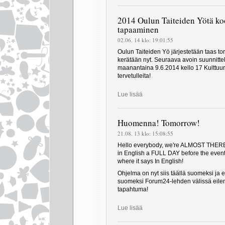
2014 Oulun Taiteiden Yötä ko
tapaaminen
02.06. 14 klo: 19:01:55
Oulun Taiteiden Yö järjestetään taas tor
kerätään nyt. Seuraava avoin suunnitt
maanantaina 9.6.2014 kello 17 Kulttuuri
tervetulleita!
Lue lisää
Huomenna! Tomorrow!
21.08. 13 klo: 15:08:55
Hello everybody, we're ALMOST THERE 
in English a FULL DAY before the even
where it says In English!
Ohjelma on nyt siis täällä suomeksi ja e
suomeksi Forum24-lehden välissä eilen 
tapahtuma!
Lue lisää