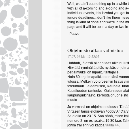
Well, we ain't put nothing up in a whil
with all of a-coming and a-going and 
individual events, this is what you get fo
ignore deadlines... don't like them mes
thing is kind of done and we're in the 
page and it will be up in a day or two in
- Paavo
Ohjelmisto alkaa valmistua
17.07. 09 klo: 13:55:05
Huhhuh, jälessä ollaan taas aikataulust
Hirviällä ryminällä pitäs nyt käsiohjelman
perjaintaiksi on lupailtu taittajalle.
Noin 60 ohjelmapaikkaa on tänä vuonna
tulossa. Melkein 50 prosentin lisäys vi
toteumaan. Taidemuseo, Rauhala, tuomi
Kuusiluodon (anteeksi, Oulun suomalais
kaupunginkirjasto, kerrostalohuoneisto 
muuta...
Ja varmasti on ohjelmaa tulossa. Tänään
Virtasen tanssielokuvan
Foggy Andiary
Studiolla on 23.15. Saa nähä, miten kaik
numero 2, on esitysaika 19.30 taas Ta
jonka trailerin voi kattoa
täältä >>
.