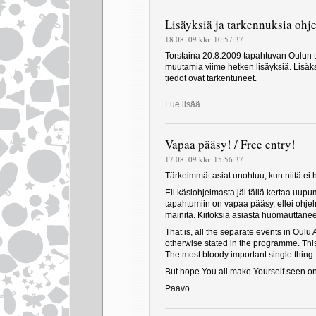
Lisäyksiä ja tarkennuksia ohj
18.08. 09 klo: 10:57:37
Torstaina 20.8.2009 tapahtuvan Oulun t
muutamia viime hetken lisäyksiä. Lis
tiedot ovat tarkentuneet.
Lue lisää
Vapaa pääsy! / Free entry!
17.08. 09 klo: 15:56:37
Tärkeimmät asiat unohtuu, kun niitä ei 
Eli käsiohjelmasta jäi tällä kertaa uupu
tapahtumiin on vapaa pääsy, ellei ohj
mainita. Kiitoksia asiasta huomauttanee
That is, all the separate events in Oulu 
otherwise stated in the programme. This 
The most bloody important single thing.
But hope You all make Yourself seen o
Paavo