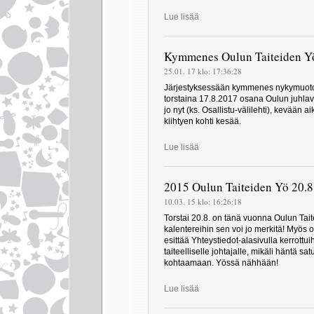
Lue lisää
Kymmenes Oulun Taiteiden Yö
25.01. 17 klo: 17:36:28
Järjestyksessään kymmenes nykymuotoi
torstaina 17.8.2017 osana Oulun juhlavi
jo nyt (ks. Osallistu-välilehti), kevään 
kiihtyen kohti kesää.
Lue lisää
2015 Oulun Taiteiden Yö 20.8
10.03. 15 klo: 16:26:18
Torstai 20.8. on tänä vuonna Oulun Tai
kalentereihin sen voi jo merkitä! Myös o
esittää Yhteystiedot-alasivulla kerrottuih
taiteelliselle johtajalle, mikäli häntä sa
kohtaamaan. Yössä nähhään!
Lue lisää