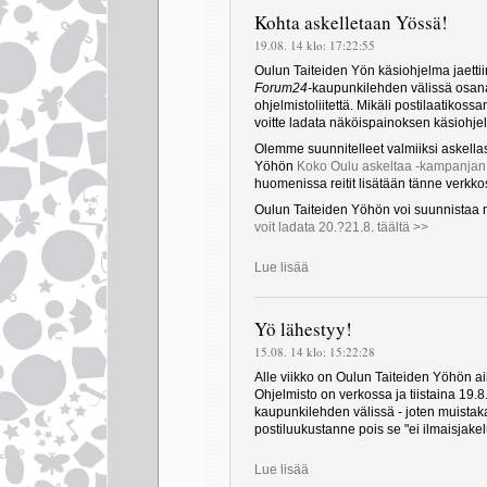
Kohta askelletaan Yössä!
19.08. 14 klo: 17:22:55
Oulun Taiteiden Yön käsiohjelma jaettii
Forum24
-kaupunkilehden välissä osana
ohjelmistoliitettä. Mikäli postilaatikossa
voitte ladata näköispainoksen käsiohje
Olemme suunnitelleet valmiiksi askellas
Yöhön
Koko Oulu askeltaa -kampanja
huomenissa reitit lisätään tänne verkkos
Oulun Taiteiden Yöhön voi suunnistaa 
voit ladata 20.?21.8. täältä >>
Lue lisää
Yö lähestyy!
15.08. 14 klo: 15:22:28
Alle viikko on Oulun Taiteiden Yöhön a
Ohjelmisto on verkossa ja tiistaina 19.8
kaupunkilehden välissä - joten muistak
postiluukustanne pois se "ei ilmaisjakelui
Lue lisää