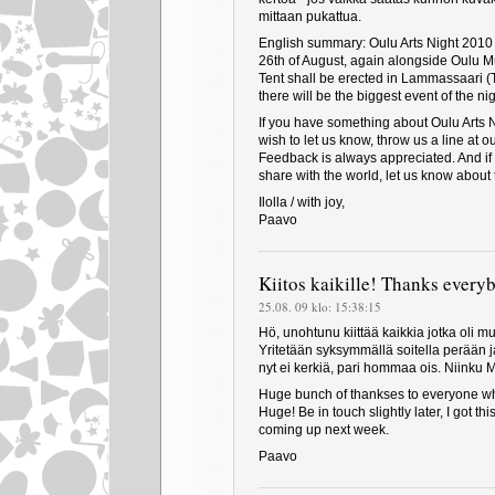
mittaan pukattua.
English summary: Oulu Arts Night 2010
26th of August, again alongside Oulu Mu
Tent shall be erected in Lammassaari (T
there will be the biggest event of the nig
If you have something about Oulu Arts 
wish to let us know, throw us a line at 
Feedback is always appreciated. And if 
share with the world, let us know about 
Ilolla / with joy,
Paavo
Kiitos kaikille! Thanks every
25.08. 09 klo: 15:38:15
Hö, unohtunu kiittää kaikkia jotka oli
Yritetään syksymmällä soitella perään 
nyt ei kerkiä, pari hommaa ois. Niinku M
Huge bunch of thankses to everyone wh
Huge! Be in touch slightly later, I got thi
coming up next week.
Paavo