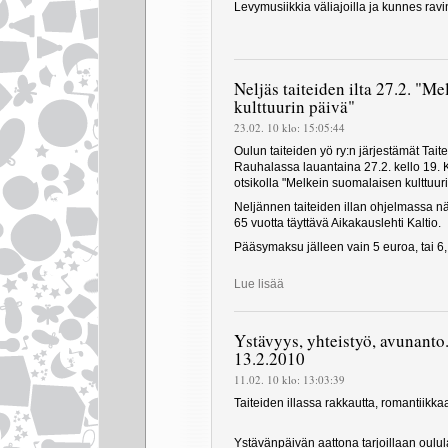
Levymusiikkia väliajoilla ja kunnes ravi
Neljäs taiteiden ilta 27.2. "M
kulttuurin päivä"
23.02. 10 klo: 15:05:44
Oulun taiteiden yö ry:n järjestämät Taite
Rauhalassa lauantaina 27.2. kello 19. 
otsikolla "Melkein suomalaisen kulttuuri
Neljännen taiteiden illan ohjelmassa 
65 vuotta täyttävä Aikakauslehti Kaltio.
Pääsymaksu jälleen vain 5 euroa, tai 6, 
Lue lisää
Ystävyys, yhteistyö, avunanto.
13.2.2010
11.02. 10 klo: 13:03:39
Taiteiden illassa rakkautta, romantiikkaa
Ystävänpäivän aattona tarjoillaan oulul