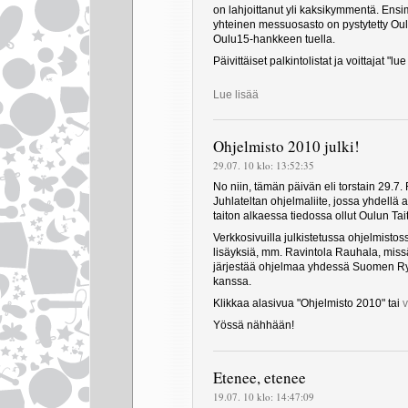
on lahjoittanut yli kaksikymmentä. Ensi
yhteinen messuosasto on pystytetty Oul
Oulu15-hankkeen tuella.
Päivittäiset palkintolistat ja voittajat "lu
Lue lisää
Ohjelmisto 2010 julki!
29.07. 10 klo: 13:52:35
No niin, tämän päivän eli torstain 29.7.
Juhlateltan ohjelmaliite, jossa yhdell
taiton alkaessa tiedossa ollut Oulun Ta
Verkkosivuilla julkistetussa ohjelmis
lisäyksiä, mm. Ravintola Rauhala, miss
järjestää ohjelmaa yhdessä Suomen Ry
kanssa.
Klikkaa alasivua "Ohjelmisto 2010" tai
v
Yössä nähhään!
Etenee, etenee
19.07. 10 klo: 14:47:09