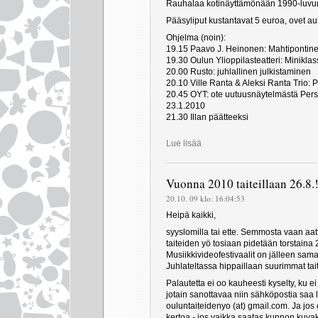
Rauhalaa kotinäyttämönään 1990-luvun
Pääsyliput kustantavat 5 euroa, ovet au
Ohjelma (noin):
19.15 Paavo J. Heinonen: Mahtipontin
19.30 Oulun Ylioppilasteatteri: Miniklas
20.00 Rusto: juhlallinen julkistaminen
20.10 Ville Ranta & Aleksi Ranta Trio: P
20.45 OYT: ote uutuusnäytelmästä Pers
23.1.2010
21.30 Illan päätteeksi
Lue lisää
Vuonna 2010 taiteillaan 26.8.
20.10. 09 klo: 16:04:53
Heipä kaikki,
syyslomilla tai ette. Semmosta vaan aat
taiteiden yö tosiaan pidetään torstaina
Musiikkivideofestivaalit on jälleen sam
Juhlateltassa hippaillaan suurimmat tai
Palautetta ei oo kauheesti kyselty, ku e
jotain sanottavaa niin sähköpostia saa
ouluntaiteidenyo (at) gmail.com. Ja jos
kertoa - jos vaikka saatas kunnon kuvak