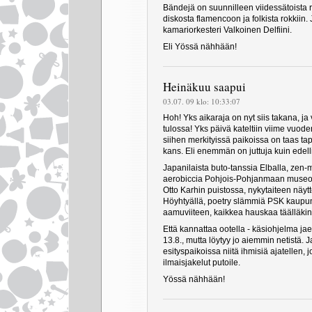
Bändejä on suunnilleen viidessätoista 
diskosta flamencoon ja folkista rokkiin. 
kamariorkesteri Valkoinen Delfiini.
Eli Yössä nähhään!
Heinäkuu saapui
03.07. 09 klo: 10:33:07
Hoh! Yks aikaraja on nyt siis takana, j
tulossa! Yks päivä kateltiin viime vuode
siihen merkityissä paikoissa on taas ta
kans. Eli enemmän on juttuja kuin edelli
Japanilaista buto-tanssia Elballa, zen-m
aerobiccia Pohjois-Pohjanmaan museon
Otto Karhin puistossa, nykytaiteen näyt
Höyhtyällä, poetry slämmiä PSK kaupunn
aamuviiteen, kaikkea hauskaa täälläkin
Että kannattaa ootella - käsiohjelma ja
13.8., mutta löytyy jo aiemmin netistä.
esityspaikoissa niitä ihmisiä ajatellen, j
ilmaisjakelut putoile.
Yössä nähhään!