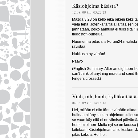
Käsiohjelma käsistä?
12.08. 09 klo: 03:22:23
Mazda 3:23 on kello eikä oikein keksitä, 
vielä tehä. Jotenka taittaja laittaa sen p
jännätään, josko aamulla ei tulis sitä "T
tiedosto" -puhelua.
Huomenna pitäs siis Forum24:n välistä 
ravistaa.
Nukkusin ny vähän!
Paavo
(English Summary: After an eighteen-hou
can't think of anything more and send t
Fingers crossed.)
Viuh, oih, huoh, kylläkaitäätä
04.08. 09 klo: 14:18:18
Hei, mitään ei olla tänne vähään aikaan 
hulinaa pitäny kaiken ohjelman tulless
se vaan käy että ei ne viimiset päivämä
hentomielinen. Mutta nyt se on koossa 
laitetaan. Käsiohjelman taitto kesken
pitäs keksiä. Hoi hoi.