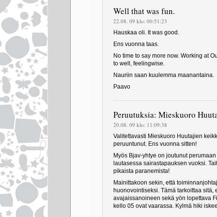
Well that was fun.
22.08. 09 klo: 00:51:23
Hauskaa oli. It was good.
Ens vuonna taas.
No time to say more now. Working at Ou
to well, feelingwise.
Nauriin saan kuulemma maanantaina.
Paavo
Peruutuksia: Mieskuoro Huuta
20.08. 09 klo: 11:09:38
Valitettavasti Mieskuoro Huutajien keik
peruuntunut. Ens vuonna sitten!
Myös Bjav-yhtye on joutunut perumaan
lautasessa sairastapauksen vuoksi. Tait
pikaista paranemista!
Mainittakoon sekin, että toiminnanjoht
huonovointiseksi. Tämä tarkoittaa sitä,
avajaissanoineen sekä yön lopettava F
kello 05 ovat vaarassa. Kylmä hiki iske