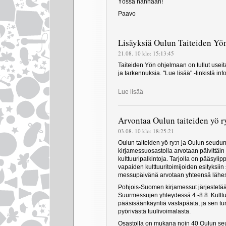
Yössä nähhään!
Paavo
Lisäyksiä Oulun Taiteiden Yö
21.08. 10 klo: 15:13:45
Taiteiden Yön ohjelmaan on tullut useit
ja tarkennuksia. "Lue lisää" -linkistä info
Lue lisää
Arvontaa Oulun taiteiden yö r
03.08. 10 klo: 18:25:21
Oulun taiteiden yö ry:n ja Oulun seudun 
kirjamessuosastolla arvotaan päivittäin
kulttuuripalkintoja. Tarjolla on pääsylipp
vapaiden kulttuuritoimijoiden esityksiin 
messupäivänä arvotaan yhteensä lähes 
Pohjois-Suomen kirjamessut järjestetä
Suurmessujen yhteydessä 4.-8.8. Kulttuu
pääsisäänkäyntiä vastapäätä, ja sen tu
pyörivästä tuulivoimalasta.
Osastolla on mukana noin 40 Oulun seud