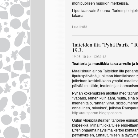
monipuolisen musiikin merkeissä.
Liput taas vain 5 euroa. Tarkempi ohjelma
takana.
Lue lisää
Taiteiden ilta "Pyhä Patrik!" 
19.3.
19.03. 10 klo: 12:39:48
Teatteria ja musiikkia tasa-arvolle ja I
Maaliskuun ainoa Taiteiden ilta perjant
liputuspäivänä, juhlitaan irlantilaiseen
jatketaan keskiviikkona ympäri maailma
päivää musiikin, teatterin ja shamanis
Pyhän kokemuksen aloittaa meditatiivi
"Vapaus, ennen kuin ääni, multa, sinä ole
miehen talo, rannan viiva, skitso, meren
onnellinen, raivokas", julistaa Rauspar
http://rausparan.blogspot.com
Oulun ylioppilasteatteri tarjoilee esi
kopeekka, Mihail", joka tulee ensi-ilta
Effen ohjaama näytelmä kertoo kohtaam
pettymyksien, turhautumisen ja täytty