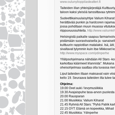
www.oulunylioppilasteatteri.fi
Taiteiden illan yhteisjärjestäjä Kulttuu
taloon kaksi yleisöä tanssittavaa rytmim
Sudeettikainuulaisyhtye Valium Kiharat s
herättävää punkin ja hardcoren rajama
jossa pohditaan muun muassa vitutuks
riippuvuussuhteita.
http://www.valiumki
Helsingistä paikalle saapuu farmarivol
pistämään suoraviivaisella ja -sanaise
kulttuurin rappiotilan matalaksi. Isä, äi
sivaltavat tylymmin kuin itse Mikkoset 
http://www.myspace.com/ydinperhe
Yllätysohjelmana nähdään All Stars -
karkottaa käärmeet Irlannista". Mukana 
oheisohjelmaa saattaa olla luvassa ri
Liput taiteiden iltaan maksavat vain vi
kello 19. Seuraava taiteiden ilta tulee t
Ohjelma:
19.00 Ovet auki / levymusiikkia
19.30 Avajaispuhe tasa-arvon puolesta
20.00 Rausparan
21.00 Musiikkia: Valium Kiharat
21.45 Ryhmä All Stars: "Pyhä Patrik kar
22.15 OYT: Elämä on kopeekka, Mihail
22.45 Musiikkia: Ydinperhe