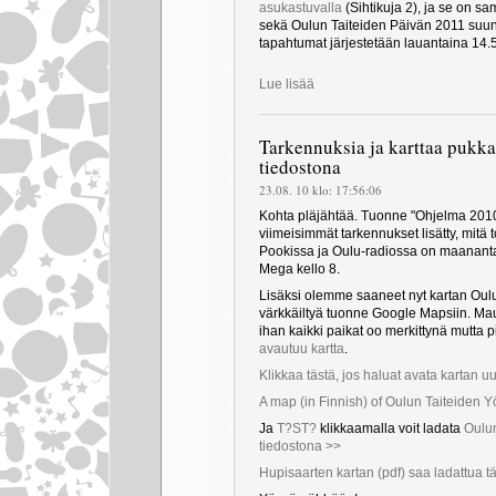
asukastuvalla
(Sihtikuja 2), ja se on s
sekä Oulun Taiteiden Päivän 2011 suun
tapahtumat järjestetään lauantaina 14.
Lue lisää
Tarkennuksia ja karttaa pukka
tiedostona
23.08. 10 klo: 17:56:06
Kohta pläjähtää. Tuonne "Ohjelma 2010" 
viimeisimmät tarkennukset lisätty, mitä t
Pookissa ja Oulu-radiossa on maananta
Mega kello 8.
Lisäksi olemme saaneet nyt kartan Oul
värkkäiltyä tuonne Google Mapsiin. Mau 
ihan kaikki paikat oo merkittynä mutta p
avautuu kartta
.
Klikkaa tästä, jos haluat avata kartan 
A map (in Finnish) of Oulun Taiteiden 
Ja
T?ST?
klikkaamalla voit ladata
Oulu
tiedostona >>
Hupisaarten kartan (pdf) saa ladattua t