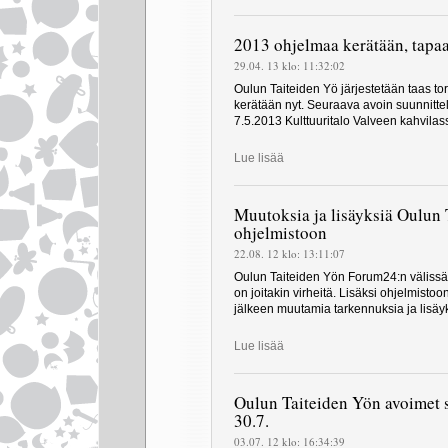
2013 ohjelmaa kerätään, tapaa
29.04. 13 klo: 11:32:02
Oulun Taiteiden Yö järjestetään taas tor
kerätään nyt. Seuraava avoin suunnitte
7.5.2013 Kulttuuritalo Valveen kahvilassa
Lue lisää
Muutoksia ja lisäyksiä Oulun
ohjelmistoon
22.08. 12 klo: 13:11:07
Oulun Taiteiden Yön Forum24:n välissä 
on joitakin virheitä. Lisäksi ohjelmisto
jälkeen muutamia tarkennuksia ja lisäy
Lue lisää
Oulun Taiteiden Yön avoimet su
30.7.
03.07. 12 klo: 16:34:39