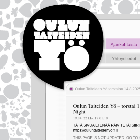
Ajankohtaista
Yhteystiedot
Oulun Taiteiden Yö torstaina 14.8.2025
Oulun Taiteiden Yö – torstai 
Night
19.04. 22 klo: 17:01:10
TÄTÄ SIVUA EI ENÄÄ PÄIVITETÄ! SI
https://ouluntaiteidenyo.fi !!
THIS PAGE IS NOT UPDATED! GO TO https