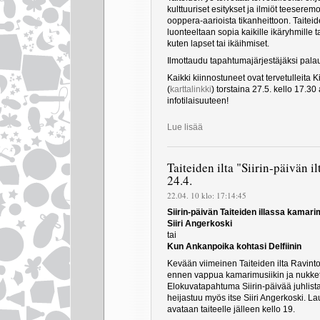
kulttuuriset esitykset ja ilmiöt teesere
ooppera-aarioista tikanheittoon. Taitei
luonteeltaan sopia kaikille ikäryhmille tai
kuten lapset tai ikäihmiset.
Ilmottaudu tapahtumajärjestäjäksi pala
Kaikki kiinnostuneet ovat tervetulleita
(
karttalinkki
) torstaina 27.5. kello 17.30
infotilaisuuteen!
Lue lisää
Taiteiden ilta "Siirin-päivän i
24.4.
22.04. 10 klo: 17:14:45
Siirin-päivän Taiteiden illassa kamar
Siiri Angerkoski
tai
Kun Ankanpoika kohtasi Delfiinin
Kevään viimeinen Taiteiden ilta Ravint
ennen vappua kamarimusiikin ja nukkete
Elokuvatapahtuma Siirin-päivää juhlist
heijastuu myös itse Siiri Angerkoski. L
avataan taiteelle jälleen kello 19.