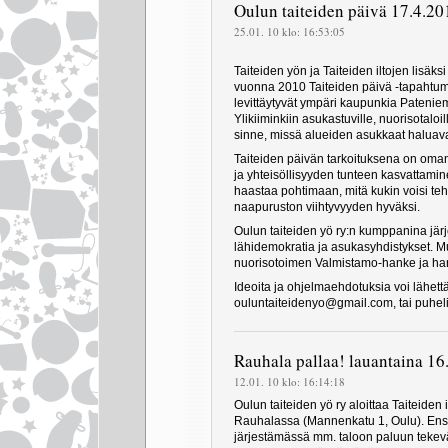
Oulun taiteiden päivä 17.4.20
25.01. 10 klo: 16:53:05
Taiteiden yön ja Taiteiden iltojen lisäks
vuonna 2010 Taiteiden päivä -tapahtum
levittäytyvät ympäri kaupunkia Patenie
Ylikiiminkiin asukastuville, nuorisotaloi
sinne, missä alueiden asukkaat haluava
Taiteiden päivän tarkoituksena on oma
ja yhteisöllisyyden tunteen kasvattami
haastaa pohtimaan, mitä kukin voisi te
naapuruston viihtyvyyden hyväksi.
Oulun taiteiden yö ry:n kumppanina järj
lähidemokratia ja asukasyhdistykset. 
nuorisotoimen Valmistamo-hanke ja ha
Ideoita ja ohjelmaehdotuksia voi lähett
ouluntaiteidenyo@gmail.com, tai puhe
Rauhala pallaa! lauantaina 16
12.01. 10 klo: 16:14:18
Oulun taiteiden yö ry aloittaa Taiteiden 
Rauhalassa (Mannenkatu 1, Oulu). Ens
järjestämässä mm. taloon paluun tekevä 