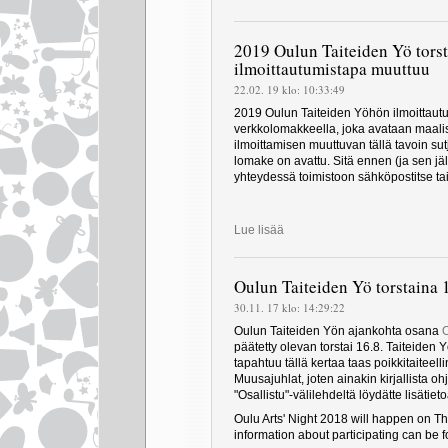
2019 Oulun Taiteiden Yö torst
ilmoittautumistapa muuttuu
22.02. 19 klo: 10:33:49
2019 Oulun Taiteiden Yöhön ilmoittaut
verkkolomakkeella, joka avataan maal
ilmoittamisen muuttuvan tällä tavoin s
lomake on avattu. Sitä ennen (ja sen jäl
yhteydessä toimistoon sähköpostitse tai
Lue lisää
Oulun Taiteiden Yö torstaina 
30.11. 17 klo: 14:29:22
Oulun Taiteiden Yön ajankohta osana
O
päätetty olevan torstai 16.8. Taiteide
tapahtuu tällä kertaa taas poikkitaiteel
Muusajuhlat, joten ainakin kirjallista o
"Osallistu"-välilehdeltä löydätte lisätiet
Oulu Arts' Night 2018 will happen on T
information about participating can be fo