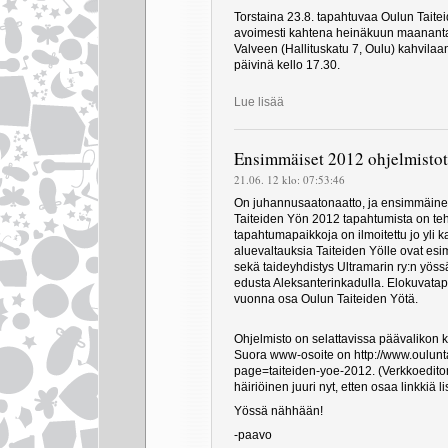
Torstaina 23.8. tapahtuvaa Oulun Taite
avoimesti kahtena heinäkuun maanantaina
Valveen (Hallituskatu 7, Oulu) kahvil
päivinä kello 17.30.
Lue lisää
Ensimmäiset 2012 ohjelmistot 
21.06. 12 klo: 07:53:46
On juhannusaatonaatto, ja ensimmäine
Taiteiden Yön 2012 tapahtumista on teh
tapahtumapaikkoja on ilmoitettu jo yli
aluevaltauksia Taiteiden Yölle ovat esi
sekä taideyhdistys Ultramarin ry:n yös
edusta Aleksanterinkadulla. Elokuvata
vuonna osa Oulun Taiteiden Yötä.
Ohjelmisto on selattavissa päävalikon 
Suora www-osoite on http://www.oulunt
page=taiteiden-yoe-2012. (Verkkoeditori 
häiriöinen juuri nyt, etten osaa linkkiä l
Yössä nähhään!
-paavo