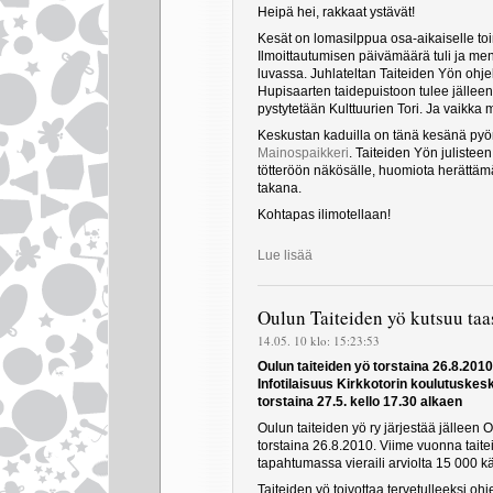
Heipä hei, rakkaat ystävät!
Kesät on lomasilppua osa-aikaiselle toi
Ilmoittautumisen päivämäärä tuli ja men
luvassa. Juhlateltan Taiteiden Yön ohjel
Hupisaarten taidepuistoon tulee jälleen 
pystytetään Kulttuurien Tori. Ja vaikka m
Keskustan kaduilla on tänä kesänä pyörä
Mainospaikkeri
. Taiteiden Yön julistee
tötteröön näkösälle, huomiota herättämä
takana.
Kohtapas ilimotellaan!
Lue lisää
Oulun Taiteiden yö kutsuu taas
14.05. 10 klo: 15:23:53
Oulun taiteiden yö torstaina 26.8.2010
Infotilaisuus Kirkkotorin koulutuske
torstaina 27.5. kello 17.30 alkaen
Oulun taiteiden yö ry järjestää jälleen
torstaina 26.8.2010. Viime vuonna taite
tapahtumassa vieraili arviolta 15 000 kä
Taiteiden yö toivottaa tervetulleeksi oh