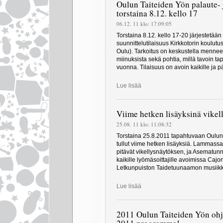
Oulun Taiteiden Yön palaute- j
torstaina 8.12. kello 17
06.12. 11 klo: 17:09:05
Torstaina 8.12. kello 17-20 järjestetää
suunnittelutilaisuus Kirkkotorin koulu
Oulu). Tarkoitus on keskustella menneen
miinuksista sekä pohtia, millä tavoin t
vuonna. Tilaisuus on avoin kaikille ja
Lue lisää
Viime hetken lisäyksinä vikel
25.08. 11 klo: 11:08:32
Torstaina 25.8.2011 tapahtuvaan Oulun
tullut viime hetken lisäyksiä. Lammassa
pitävät vikellysnäytöksen, ja Asematun
kaikille lyömäsoittajille avoimissa Caj
Letkunpuiston Taidetuunaamon musiikk
Lue lisää
2011 Oulun Taiteiden Yön ohj