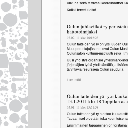
Vilkuna sekä festivaalikoordinaattori Ka
Kaikki tervetulleita!
Oulun juhlaviikot ry perustet
kattotoimijaksi
02.02. 11 klo: 16:16:23
Oulun taiteiden yö ry on yksi uuden Oulu
Muut perustajajäsenet ovat Oulun Musiikk
Oulunsalon kulttuuri-instituutti sekä T:
Uusi yhdistys organisoi yhteismarkkinoi
järjestäjien työtä yhdistämällä ja lisää
tarvittavia resursseja Oulun seudulla.
Lue lisää
Oulun taiteiden yö ry:n kuuk
13.1.2011 klo 18 Toppilan asu
05.01. 11 klo: 15:31:58
Oulun taiteiden yö ry aloittaa kuukausit
Tapaamiset pidetään joka kuun toisena 
Ensimmäinen tapaaminen on torstaina 