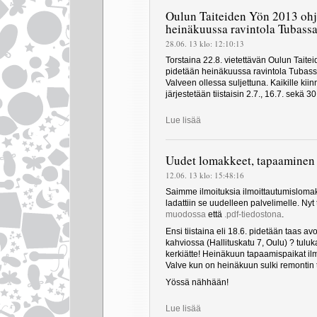
Oulun Taiteiden Yön 2013 ohj
heinäkuussa ravintola Tubass
28.06. 13 klo: 12:10:13
Torstaina 22.8. vietettävän Oulun Taite
pidetään heinäkuussa ravintola Tubassa
Valveen ollessa suljettuna. Kaikille kii
järjestetään tiistaisin 2.7., 16.7. sekä 3
Lue lisää
Uudet lomakkeet, tapaaminen 
12.06. 13 klo: 15:48:16
Saimme ilmoituksia ilmoittautumisloma
ladattiin se uudelleen palvelimelle. Nyt
muodossa
että
.pdf-tiedostona
.
Ensi tiistaina eli 18.6. pidetään taas a
kahviossa (Hallituskatu 7, Oulu) ? tulu
kerkiätte! Heinäkuun tapaamispaikat il
Valve kun on heinäkuun sulki remontin 
Yössä nähhään!
Lue lisää