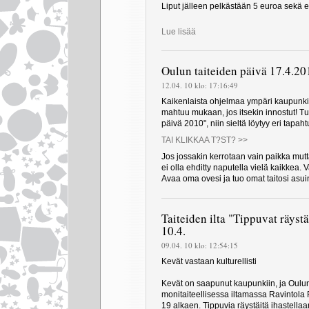
Liput jälleen pelkästään 5 euroa sekä e
Lue lisää
Oulun taiteiden päivä 17.4.20
12.04. 10 klo: 17:16:49
Kaikenlaista ohjelmaa ympäri kaupunkia
mahtuu mukaan, jos itsekin innostut! Tuo
päivä 2010", niin sieltä löytyy eri tapa
TAI KLIKKAA T?ST? >>
Jos jossakin kerrotaan vain paikka mutta
ei olla ehditty naputella vielä kaikkea.
Avaa oma ovesi ja tuo omat taitosi asuin
Taiteiden ilta "Tippuvat räyst
10.4.
09.04. 10 klo: 12:54:15
Kevät vastaan kulturellisti
Kevät on saapunut kaupunkiin, ja Oulun 
monitaiteellisessa iltamassa Ravintola
19 alkaen. Tippuvia räystäitä ihastellaan