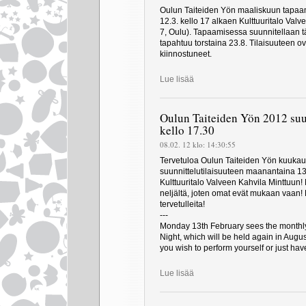
Oulun Taiteiden Yön maaliskuun tapa
12.3. kello 17 alkaen Kulttuuritalo Valv
7, Oulu). Tapaamisessa suunnitellaan t
tapahtuu torstaina 23.8. Tilaisuuteen ova
kiinnostuneet.
Lue lisää
Oulun Taiteiden Yön 2012 suun
kello 17.30
08.02. 12 klo: 14:30:55
Tervetuloa Oulun Taiteiden Yön kuuka
suunnittelutilaisuuteen maanantaina 13
Kulttuuritalo Valveen Kahvila Minttuun! 
neljältä, joten omat evät mukaan vaan! 
tervetulleita!
---
Monday 13th February sees the monthly
Night, which will be held again in Aug
you wish to perform yourself or just hav
Lue lisää