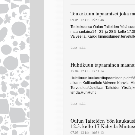
Toukokuun tapaamiset joka ma
09.05. 12 klo: 15:58:48
Toukokuussa Oulun Taiteiden Yötä suu
maanantaina14., 21. ja 28.5. kello 17.3
Valveella. Kaikki kiinnostuneet tervetulle
Lue lisää
Huhtikuun tapaaminen maanant
15.04. 12 klo: 13:51:14
Huhtikuun kuukausitapaaminen pidetää
alkaen Kulttuuritalo Valveen Kahvila Min
Tervetuloa! Jutellaan Taiteiden Yöstä, k
tehdä.HuhHuhti
Lue lisää
Oulun Taiteiden Yön kuukaus
12.3. kello 17 Kahvila Mintus
07.03. 12 klo: 16:36:13