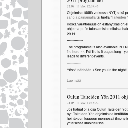
2011 programme!
22.08. 11 klo: 12:09:46
Ohjelmisto täällä verkossa NYT, sekä p
sanoja painamalla
tai tuolla
"Taiteiden 
Koska varattomuus on estänyt käsiohj
ohjelma-pdf:n tulostamista sellaista ha
on se.
--------------
The programme is also available IN E
file here >>
. Pdf file is 6 pages long - yo
leads to different events.
------------
Yössä nähhään! / See you in the night!
Lue lisää
Oulun Taiteiden Yön 2011 ohj
24.05. 11 klo: 13:43:22
Jos haluat olla osa Oulun Taiteiden Yöt
nyt! Taiteiden Yön ohjelmistoa kerätä
heinäkuun loppuun mennessä ilmoitett
yhteisessä ilmoittelussa.