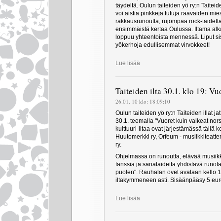
täydeltä. Oulun taiteiden yö ry:n Taite
voi aistia pinkkejä tutuja raavaiden mi
rakkausrunoutta, rujompaa rock-taidetta
ensimmäistä kertaa Oulussa. Iltama alka
loppuu yhteentoista mennessä. Liput sis
yökerhoja edullisemmat virvokkeet!
Lue lisää
Taiteiden ilta 30.1. klo 19: Vu
26.01. 10 klo: 18:09:10
Oulun taiteiden yö ry:n Taiteiden illat 
30.1. teemalla "Vuoret kuin valkeat norsut
kulttuuri-iltaa ovat järjestämässä tällä k
Huutomerkki ry, Orfeum - musiikkiteatte
ry.
Ohjelmassa on runoutta, elävää musiikki
tanssia ja sanataidetta yhdistävä runot
puolen". Rauhalan ovet avataan kello 1
iltakymmeneen asti. Sisäänpääsy 5 eur
Lue lisää